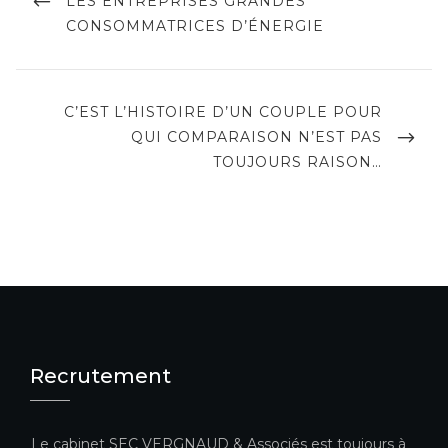
LES ENTREPRISES GRANDES
l’article
CONSOMMATRICES D’ÉNERGIE
NEXT
C’EST L’HISTOIRE D’UN COUPLE POUR
POST
QUI COMPARAISON N’EST PAS
TOUJOURS RAISON…
Recrutement
Le cabinet SEC VERGNAUD & Associés est toujours à