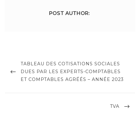
POST AUTHOR:
Navigation
de
PREVIOUS
TABLEAU DES COTISATIONS SOCIALES
POST
DUES PAR LES EXPERTS-COMPTABLES
l’article
ET COMPTABLES AGRÉÉS – ANNÉE 2023
NEXT
TVA
POST