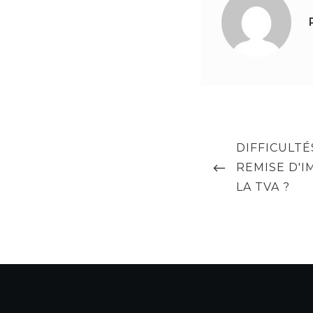
Navigation
PREVIOUS
DIFFICULTÉ
de
POST
REMISE D'I
l’article
LA TVA ?