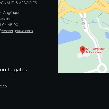
RGNAUD & ASSOCIÉS
 l’Angélique
essines
49 04 48 00
@secvergnaud.com
on Légales
tion