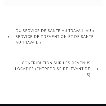
Navigation
de
PREVIOUS
DU SERVICE DE SANTÉ AU TRAVAIL AU «
POST
SERVICE DE PRÉVENTION ET DE SANTÉ
l’article
AU TRAVAIL »
NEXT
CONTRIBUTION SUR LES REVENUS
POST
LOCATIFS (ENTREPRISE RELEVANT DE
L’IS)