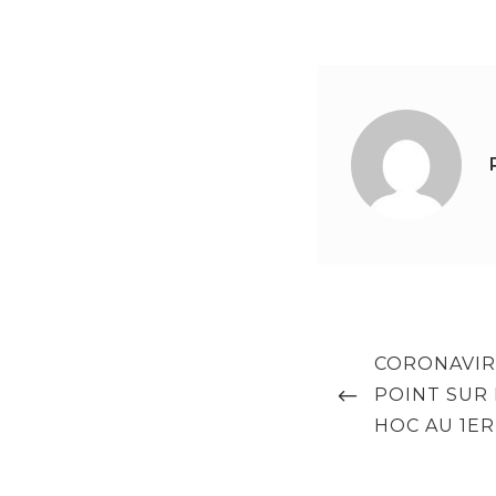
Navigation
PREVIOUS
CORONAVIRU
de
POST
POINT SUR 
l’article
HOC AU 1ER