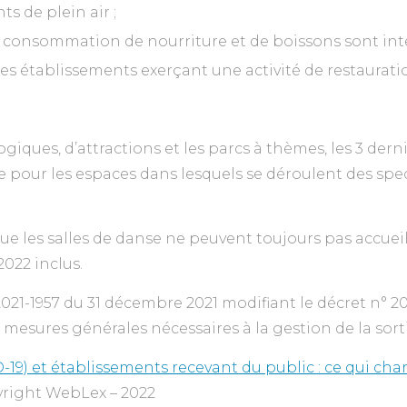
s de plein air ;
la consommation de nourriture et de boissons sont inte
des établissements exerçant une activité de restaurati
giques, d’attractions et les parcs à thèmes, les 3 derni
e pour les espaces dans lesquels se déroulent des spe
 les salles de danse ne peuvent toujours pas accueilli
2022 inclus.
2021-1957 du 31 décembre 2021 modifiant le décret n° 20
s mesures générales nécessaires à la gestion de la sorti
19) et établissements recevant du public : ce qui cha
right WebLex – 2022