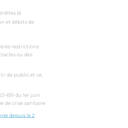
rdites (à
on et débits de
ères restrictions
ctacles ou des
r de public et ce,
21-699 du 1er juin
e de crise sanitaire
nge depuis le 2