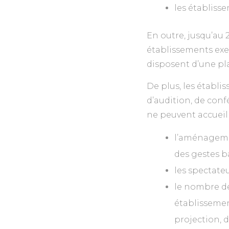
les établisse
En outre, jusqu’au 
établissements exer
disposent d’une pla
De plus, les établis
d’audition, de conf
ne peuvent accueill
l’aménageme
des gestes ba
les spectateu
le nombre de
établissement
projection, 