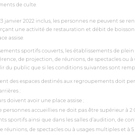
ments de culte.
23 janvier 2022 inclus, les personnes ne peuvent se re
çant une activité de restauration et débit de boisson 
ce assise.
sements sportifs couverts, les établissements de plein a
érence, de projection, de réunions, de spectacles ou à
ir du public que si les conditions suivantes sont rempl
nt des espaces destinés aux regroupements doit per
rrières ;
rs doivent avoir une place assise ;
 personnes accueillies ne doit pas être supérieur à 2 
s sportifs ainsi que dans les salles d’audition, de co
de réunions, de spectacles ou à usages multiples et à 5