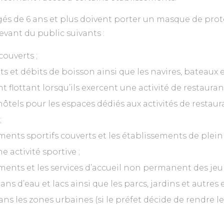
âgés de 6 ans et plus doivent porter un masque de prot
vant du public suivants :
couverts ;
ts et débits de boisson ainsi que les navires, bateaux 
 flottant lorsqu’ils exercent une activité de restauran
hôtels pour les espaces dédiés aux activités de restaur
;
ments sportifs couverts et les établissements de plein a
e activité sportive ;
ements et les services d’accueil non permanent des jeu
lans d’eau et lacs ainsi que les parcs, jardins et autres
s les zones urbaines (si le préfet décide de rendre 