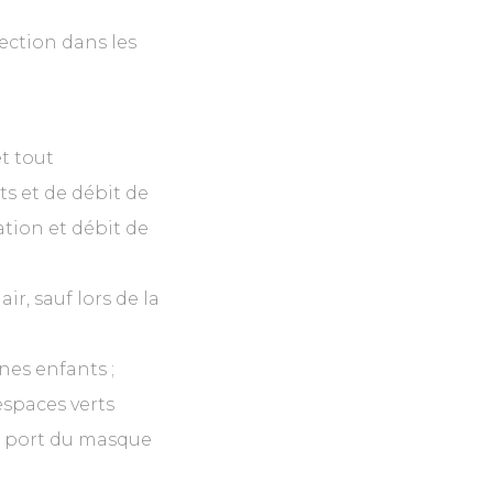
ection dans les
et tout
ts et de débit de
ation et débit de
ir, sauf lors de la
nes enfants ;
 espaces verts
le port du masque