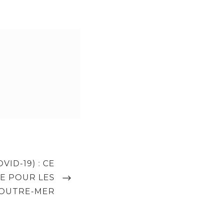
ID-19) : CE
E POUR LES
’OUTRE-MER