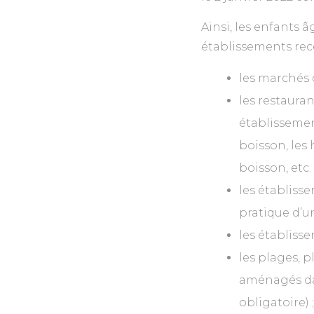
Ainsi, les enfants 
établissements rece
les marchés 
les restauran
établissement
boisson, les 
boisson, etc. 
les établisse
pratique d’un
les établiss
les plages, p
aménagés dan
obligatoire) ;