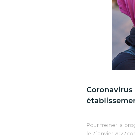
Coronavirus 
établissemen
Pour freiner la pr
le 2 janvier 2022 c