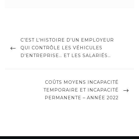
Navigation
de
PREVIOUS
C’EST L’HISTOIRE D’UN EMPLOYEUR
POST
QUI CONTRÔLE LES VÉHICULES
l’article
D’ENTREPRISE… ET LES SALARIÉS…
NEXT
COÛTS MOYENS INCAPACITÉ
POST
TEMPORAIRE ET INCAPACITÉ
PERMANENTE – ANNÉE 2022