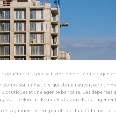
’un propriétaire qui pensait simplement réaménager 
ansforme son immeuble, qui abritait auparavant un 
3 boutiques et une agence bancaire. Des dépenses qu’
’agissant, selon lui, de simples travaux d’aménagemen
 et d’agrandissement plutôt, constate l’administratio