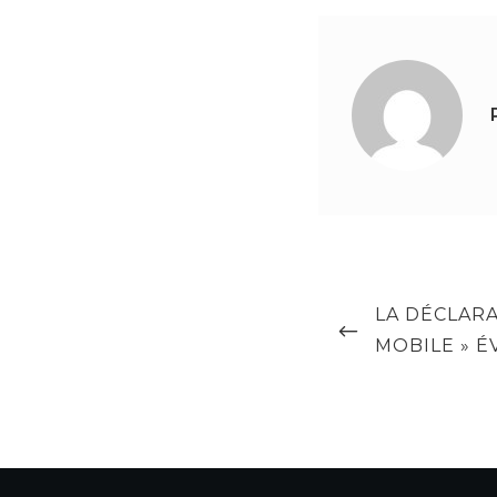
Navigation
PREVIOUS
LA DÉCLARA
de
POST
MOBILE » É
l’article