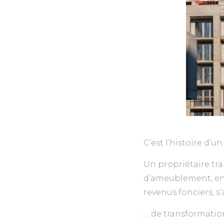
C’est l’histoire d
Un propriétaire tr
d’ameublement, en 
revenus fonciers, s
… de transformation