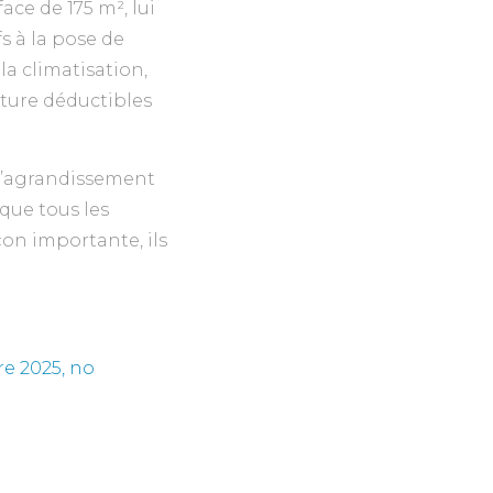
ce de 175 m², lui
fs à la pose de
 la climatisation,
ture déductibles
 d’agrandissement
 que tous les
çon importante, ils
re 2025, no