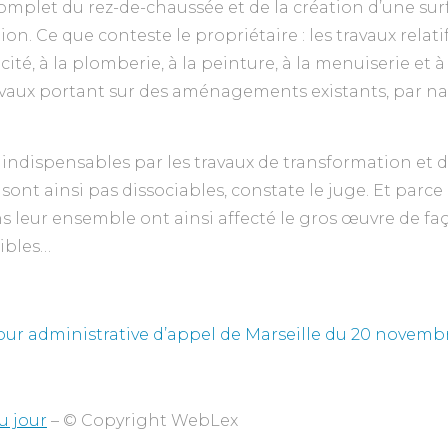
let du rez-de-chaussée et de la création d’une surfa
on. Ce que conteste le propriétaire : les travaux relati
icité, à la plomberie, à la peinture, à la menuiserie et à
avaux portant sur des aménagements existants, par na
 indispensables par les travaux de transformation et
 sont ainsi pas dissociables, constate le juge. Et parce
ns leur ensemble ont ainsi affecté le gros œuvre de fa
ibles…
Cour administrative d’appel de Marseille du 20 novemb
u jour
– © Copyright WebLex