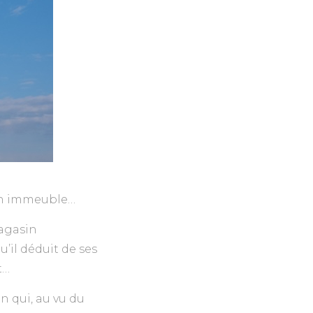
son immeuble…
magasin
il déduit de ses
t…
n qui, au vu du