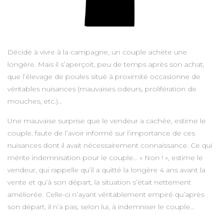
Décidé à vivre à la campagne, un couple achète une
longère. Mais il s’aperçoit, peu de temps après son achat,
que l’élevage de poules situé à proximité occasionne de
véritables nuisances (mauvaises odeurs, prolifération de
mouches, etc.)…
Une mauvaise surprise que le vendeur a cachée, estime le
couple, faute de l’avoir informé sur l’importance de ces
nuisances dont il avait nécessairement connaissance. Ce qui
mérite indemnisation pour le couple… « Non ! », estime le
vendeur, qui rappelle qu’il a quitté la longère 4 ans avant la
vente et qu’à son départ, la situation s’était nettement
améliorée. Celle-ci n’ayant véritablement empiré qu’après
son départ, il n’a pas, selon lui, à indemniser le couple…