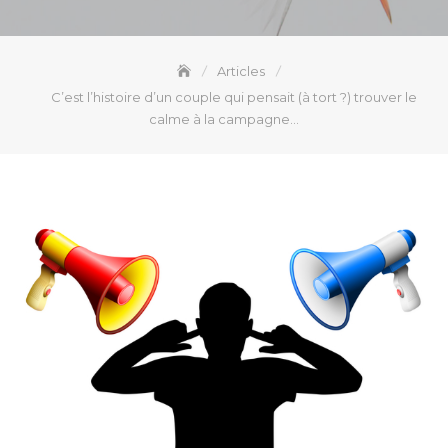
Articles
C’est l’histoire d’un couple qui pensait (à tort ?) trouver le
calme à la campagne…