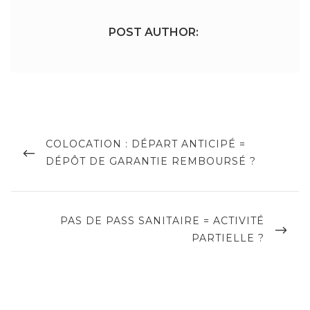
POST AUTHOR:
Navigation
de
PREVIOUS
COLOCATION : DÉPART ANTICIPÉ =
POST
DÉPÔT DE GARANTIE REMBOURSÉ ?
l’article
NEXT
PAS DE PASS SANITAIRE = ACTIVITÉ
POST
PARTIELLE ?