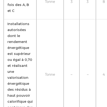
Tonne
3
3
8
fois des A, B
et C
Installations
autorisées
dont le
rendement
énergétique
est supérieur
ou égal à 0,70
et réalisant
une
Tonne
–
–
4
valorisation
énergétique
des résidus à
haut pouvoir
calorifique qui