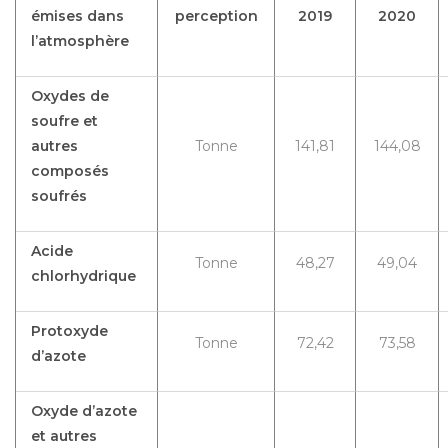
émises dans
perception
2019
2020
l’atmosphère
Oxydes de
soufre et
autres
Tonne
141,81
144,08
composés
soufrés
Acide
Tonne
48,27
49,04
chlorhydrique
Protoxyde
Tonne
72,42
73,58
d’azote
Oxyde d’azote
et autres