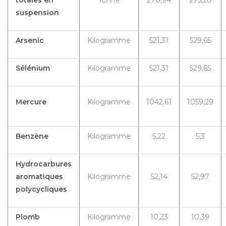
suspension
Arsenic
Kilogramme
521,31
529,65
Sélénium
Kilogramme
521,31
529,65
Mercure
Kilogramme
1042,61
1059,29
Benzène
Kilogramme
5,22
5,3
Hydrocarbures
aromatiques
Kilogramme
52,14
52,97
polycycliques
Plomb
Kilogramme
10,23
10,39