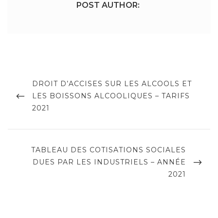
POST AUTHOR:
Navigation
de
PREVIOUS
DROIT D’ACCISES SUR LES ALCOOLS ET
POST
LES BOISSONS ALCOOLIQUES – TARIFS
l’article
2021
NEXT
TABLEAU DES COTISATIONS SOCIALES
POST
DUES PAR LES INDUSTRIELS – ANNÉE
2021