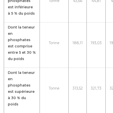
phosphates
Tonne
43,66
44,81
4
est inférieure
à 5 % du poids
Dont la teneur
en
phosphates
Tonne
188,11
193,03
1
est comprise
entre 5 et 30 %
du poids
Dont la teneur
en
phosphates
Tonne
313,52
321,73
3
est supérieure
à 30 % du
poids