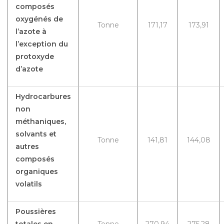
composés
oxygénés de
Tonne
171,17
173,91
l’azote à
l’exception du
protoxyde
d’azote
Hydrocarbures
non
méthaniques,
solvants et
Tonne
141,81
144,08
autres
composés
organiques
volatils
Poussières
totales en
Tonne
270,94
275,28