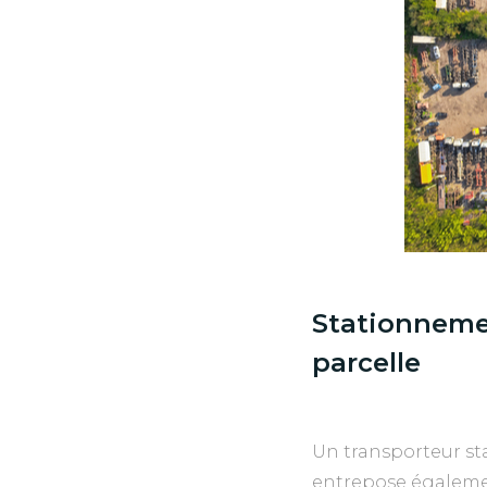
Stationnemen
parcelle
Un transporteur sta
entrepose égaleme