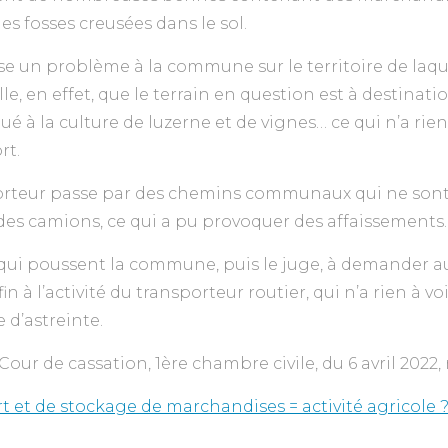
 fosses creusées dans le sol.
se un problème à la commune sur le territoire de laque
lle, en effet, que le terrain en question est à destinati
é à la culture de luzerne et de vignes… ce qui n’a rien
rt.
sporteur passe par des chemins communaux qui ne son
 des camions, ce qui a pu provoquer des affaissements.
qui poussent la commune, puis le juge, à demander au 
in à l’activité du transporteur routier, qui n’a rien à vo
 d’astreinte.
 Cour de cassation, 1ère chambre civile, du 6 avril 2022,
rt et de stockage de marchandises = activité agricole 