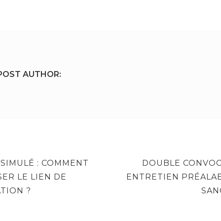
POST AUTHOR:
NEXT
SSIMULÉ : COMMENT
DOUBLE CONVOC
POST
ER LE LIEN DE
ENTRETIEN PRÉALAB
TION ?
SAN